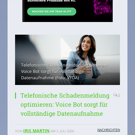
Telefonische Schadenmeldung optimieren:
Voice Bot sorgt für vollständige
Datenaufnahme (Foto: VYDA)
Telefonische Schadenmeldung
0
optimieren: Voice Bot sorgt für
vollständige Datenaufnahme
NACHRICHTEN
IRIS MARTIN
VON
AM
3. JULI 2026