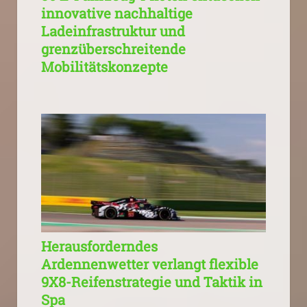
innovative nachhaltige
Ladeinfrastruktur und
grenzüberschreitende
Mobilitätskonzepte
Herausforderndes
Ardennenwetter verlangt flexible
9X8-Reifenstrategie und Taktik in
Spa