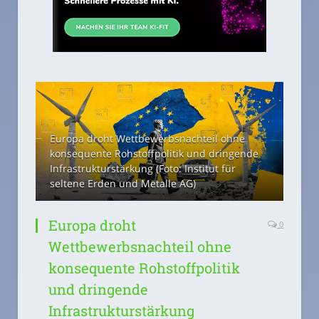
Europa droht Wettbewerbsnachteil ohne
konsequente Rohstoffpolitik und dringende
Infrastrukturstärkung (Foto: Institut für
seltene Erden und Metalle AG)
Europa droht
0
Wettbewerbsnachteil ohne
konsequente Rohstoffpolitik
und dringende
Infrastrukturstärkung