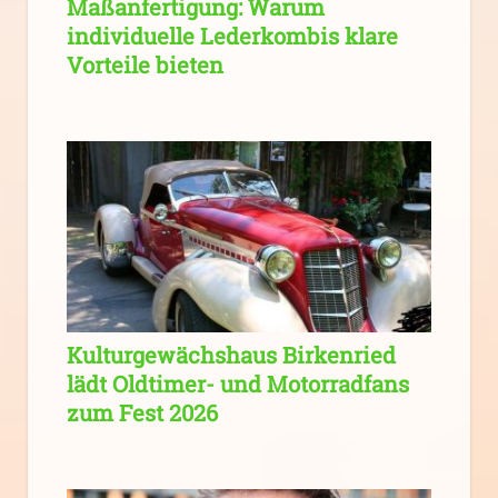
Maßanfertigung: Warum
individuelle Lederkombis klare
Vorteile bieten
Kulturgewächshaus Birkenried
lädt Oldtimer- und Motorradfans
zum Fest 2026