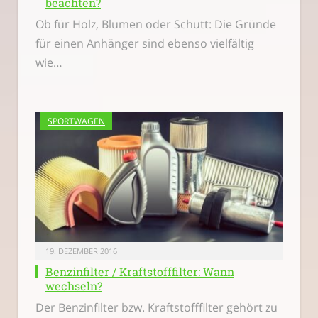
beachten?
Ob für Holz, Blumen oder Schutt: Die Gründe
für einen Anhänger sind ebenso vielfältig
wie…
SPORTWAGEN
19. DEZEMBER 2016
Benzinfilter / Kraftstofffilter: Wann
wechseln?
Der Benzinfilter bzw. Kraftstofffilter gehört zu