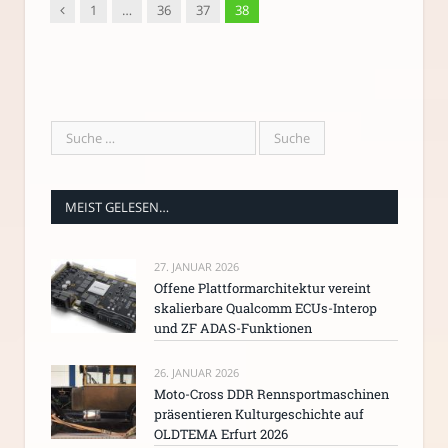
Vorgänger
1
…
36
37
38
MEIST GELESEN…
27. JANUAR 2026
Offene Plattformarchitektur vereint
skalierbare Qualcomm ECUs-Interop
und ZF ADAS-Funktionen
26. JANUAR 2026
Moto-Cross DDR Rennsportmaschinen
präsentieren Kulturgeschichte auf
OLDTEMA Erfurt 2026