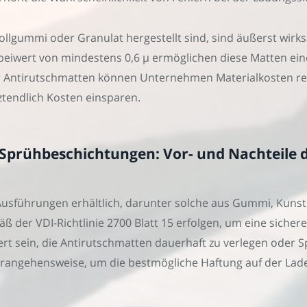
Vollgummi oder Granulat hergestellt sind, sind äußerst wir
beiwert von mindestens 0,6 µ ermöglichen diese Matten ein
r Antirutschmatten können Unternehmen Materialkosten redu
ztendlich Kosten einsparen.
Sprühbeschichtungen: Vor- und Nachteile 
usführungen erhältlich, darunter solche aus Gummi, Kunstst
äß der VDI-Richtlinie 2700 Blatt 15 erfolgen, um eine siche
ert sein, die Antirutschmatten dauerhaft zu verlegen oder
erangehensweise, um die bestmögliche Haftung auf der Lade