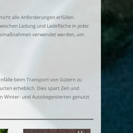
nicht alle Anforderungen erfüllen.
zwischen Ladung und Ladefläche in jeder
rungsmaßnahmen verwendet werden, um
Unfälle beim Transport von Gütern zu
rten erheblich. Dies spart Zeit und
on Winter- und Autobegeisterten genutzt