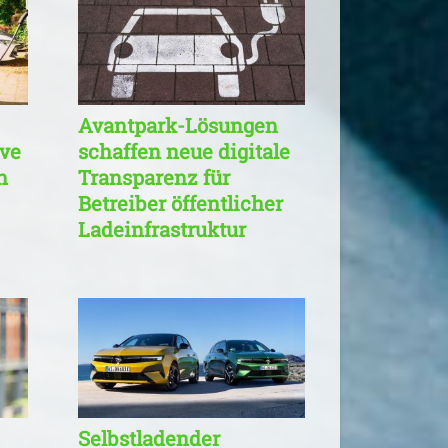
Avantpark-Lösungen
ive
schaffen neue digitale
n
Transparenz für
Betreiber öffentlicher
Ladeinfrastruktur
Selbstladender