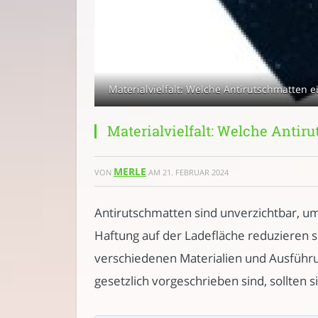
Materialvielfalt: Welche Antirutschmatten 
Materialvielfalt: Welche Antir
MERLE
VON
AM
21. FEBRUAR 2024
Antirutschmatten sind unverzichtbar, um
Haftung auf der Ladefläche reduzieren si
verschiedenen Materialien und Ausführu
gesetzlich vorgeschrieben sind, sollten 