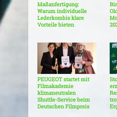
Maßanfertigung:
Bi
Warum individuelle
Ol
Lederkombis klare
Mo
Vorteile bieten
20
PEUGEOT startet mit
St
Filmakademie
erz
klimaneutralen
Re
Shuttle-Service beim
tr
Deutschen Filmpreis
Er