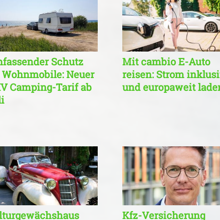
fassender Schutz
Mit cambio E-Auto
r Wohnmobile: Neuer
reisen: Strom inklus
V Camping-Tarif ab
und europaweit lade
i
lturgewächshaus
Kfz-Versicherung