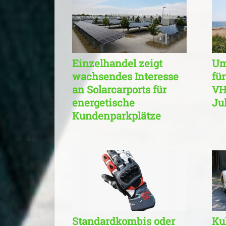
Einzelhandel zeigt
Um
wachsendes Interesse
fü
an Solarcarports für
VH
energetische
Jul
Kundenparkplätze
Standardkombis oder
Ku