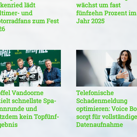
rkenried lädt
wächst um fast
dtimer- und
fünfzehn Prozent im
torradfans zum Fest
Jahr 2025
26
offel Vandoorne
Telefonische
ielt schnellste Spa-
Schadenmeldung
nnrunde und
optimieren: Voice Bo
otzdem kein Topfünf-
sorgt für vollständig
gebnis
Datenaufnahme