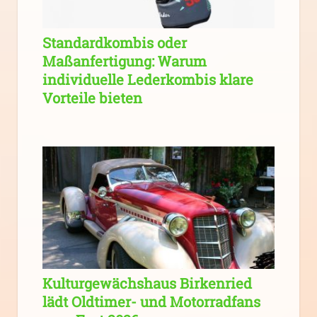
Standardkombis oder
Maßanfertigung: Warum
individuelle Lederkombis klare
Vorteile bieten
Kulturgewächshaus Birkenried
lädt Oldtimer- und Motorradfans