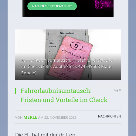
Fahrerlaubnisumtausch: Fristen und Vorteile
im Check (Foto: AdobeStock 474549503 Klaus
Eppele)
Fahrerlaubnisumtausch:
0
Fristen und Vorteile im Check
NACHRICHTEN
MERLE
VON
AM
22. NOVEMBER 2023
Die EU hat mit der dritten