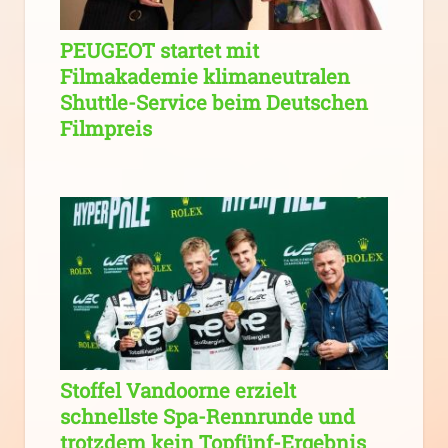
PEUGEOT startet mit
Filmakademie klimaneutralen
Shuttle-Service beim Deutschen
Filmpreis
Stoffel Vandoorne erzielt
schnellste Spa-Rennrunde und
trotzdem kein Topfünf-Ergebnis