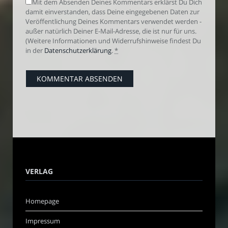
Mit dem Absenden Deines Kommentars erklärst Du Dich
damit einverstanden, dass Deine eingegebenen Daten zur
Veröffentlichung Deines Kommentars verwendet werden -
außer natürlich Deiner E-Mail-Adresse, die ist nur für uns.
(Weitere Informationen und Widerrufshinweise findest Du
in der
Datenschutzerklärung
.
*
VERLAG
Homepage
Impressum