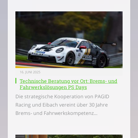
16. JUNI 2025
Technische Beratung vor Ort: Brems- und
Fahrwerkslösungen PS Days
Die strategische Kooperation von PAGID
Racing und Eibach vereint über 30 Jahre
Brems- und Fahrwerkskompetenz…