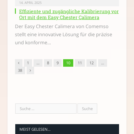
14. APRIL 2025
Effiziente und zugängliche Kalibrierung vor
Ort mit dem Easy Chester Calimera
Der Easy Chester Calimera von Comemso
stellt eine innovative Lösung für die präzise
und konforme…
Vorgänger
1
…
8
9
10
11
12
…
Nachfolger
38
MEIST GELESEN…