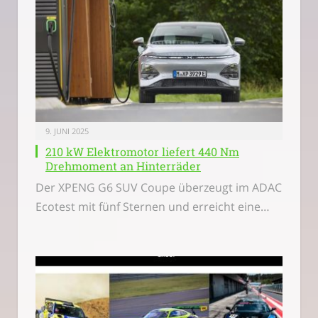
9. JUNI 2025
210 kW Elektromotor liefert 440 Nm
Drehmoment an Hinterräder
Der XPENG G6 SUV Coupe überzeugt im ADAC
Ecotest mit fünf Sternen und erreicht eine…