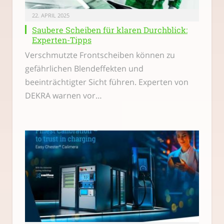
22. APRIL 2025
Saubere Scheiben für klaren Durchblick:
Experten-Tipps
Verschmutzte Frontscheiben können zu
gefährlichen Blendeffekten und
beeinträchtigter Sicht führen. Experten von
DEKRA warnen vor…