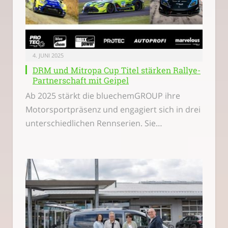
4. JUNI 2025
DRM und Mitropa Cup Titel stärken Rallye-
Partnerschaft mit Geipel
Ab 2025 stärkt die bluechemGROUP ihre
Motorsportpräsenz und engagiert sich in drei
unterschiedlichen Rennserien. Sie…